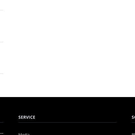
SERVICE
S
Media
B