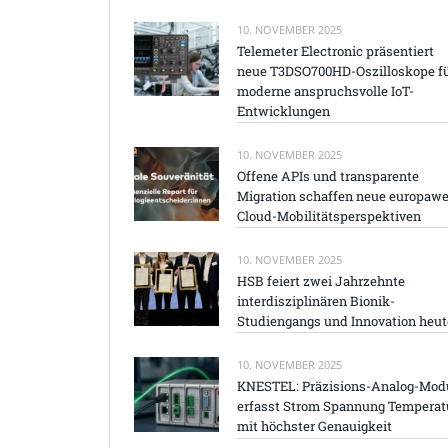
10. NOVEMBER 2025
Telemeter Electronic präsentiert
neue T3DSO700HD-Oszilloskope f
moderne anspruchsvolle IoT-
Entwicklungen
10. NOVEMBER 2025
Offene APIs und transparente
Migration schaffen neue europawe
Cloud-Mobilitätsperspektiven
10. NOVEMBER 2025
HSB feiert zwei Jahrzehnte
interdisziplinären Bionik-
Studiengangs und Innovation heut
10. NOVEMBER 2025
KNESTEL: Präzisions-Analog-Mod
erfasst Strom Spannung Temperat
mit höchster Genauigkeit