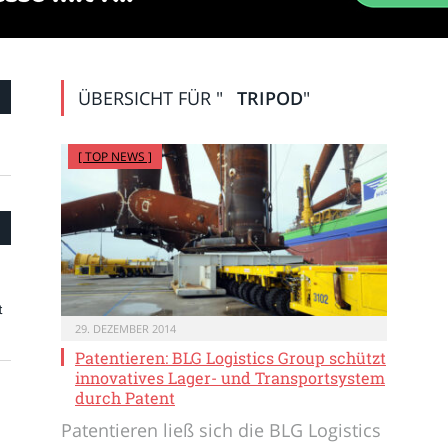
ÜBERSICHT FÜR "
TRIPOD
"
[ TOP NEWS ]
t
29. DEZEMBER 2014
Patentieren: BLG Logistics Group schützt
innovatives Lager- und Transportsystem
durch Patent
Patentieren ließ sich die BLG Logistics