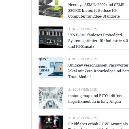
Neousys SEMIL-2200 und SEMIL-
2200GC bieten lüfterlose KI-
Computer für Edge-Standorte
4. NOVEMBER 2025
LYNX-8110 fanloses Embedded-
System optimiert für Industrie 4.0
und KI-Einsatz
4. NOVEMBER 2025
Uniqkey verschlüsselt Passwörter
lokal mit Zero-Knowledge und Zer
Trust Modell
3. NOVEMBER 2025
motan group und BITO eröffnen
Logistikneubau in Isny Allgäu
3. NOVEMBER 2025
Fieldfisher erhält JUVE Award als