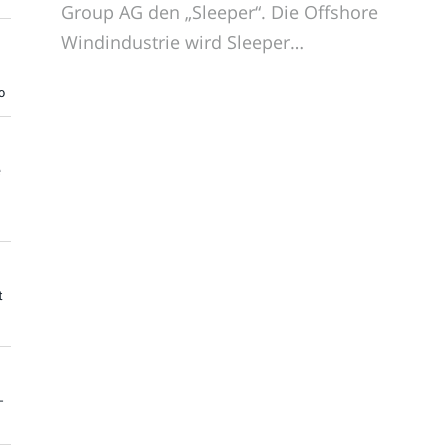
Group AG den „Sleeper“. Die Offshore
Windindustrie wird Sleeper…
o
e
t
-