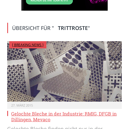
ÜBERSICHT FÜR "
TRITTROSTE
"
[ BREAKING NEWS ]
27. MÄRZ 2015
Gelochte Bleche in der Industrie: RMIG, DFGB in
Dillingen, Mevaco
Gelochte Bleche finden nicht nur in der