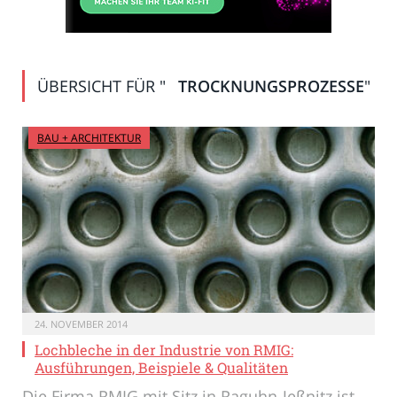
ÜBERSICHT FÜR "
TROCKNUNGSPROZESSE
"
BAU + ARCHITEKTUR
24. NOVEMBER 2014
Lochbleche in der Industrie von RMIG:
Ausführungen, Beispiele & Qualitäten
Die Firma RMIG mit Sitz in Raguhn-Jeßnitz ist