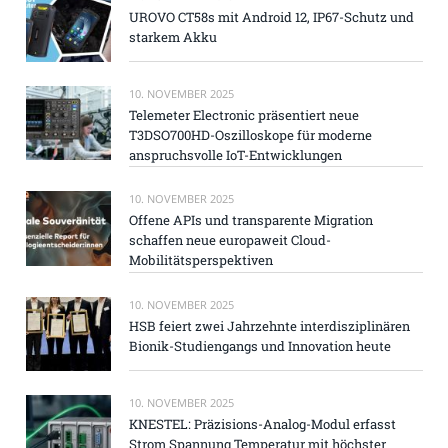
UROVO CT58s mit Android 12, IP67-Schutz und
starkem Akku
10. NOVEMBER 2025
Telemeter Electronic präsentiert neue
T3DSO700HD-Oszilloskope für moderne
anspruchsvolle IoT-Entwicklungen
10. NOVEMBER 2025
Offene APIs und transparente Migration
schaffen neue europaweit Cloud-
Mobilitätsperspektiven
10. NOVEMBER 2025
HSB feiert zwei Jahrzehnte interdisziplinären
Bionik-Studiengangs und Innovation heute
10. NOVEMBER 2025
KNESTEL: Präzisions-Analog-Modul erfasst
Strom Spannung Temperatur mit höchster