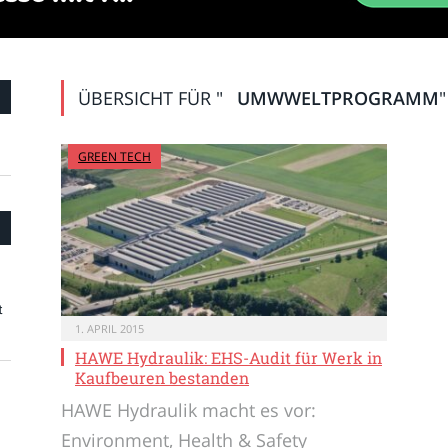
ÜBERSICHT FÜR "
UMWWELTPROGRAMM
"
GREEN TECH
t
1. APRIL 2015
HAWE Hydraulik: EHS-Audit für Werk in
Kaufbeuren bestanden
HAWE Hydraulik macht es vor:
Environment, Health & Safety