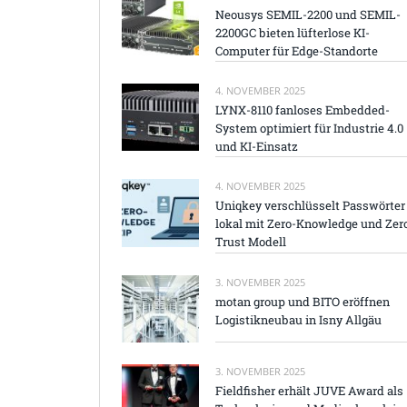
Neousys SEMIL-2200 und SEMIL-
2200GC bieten lüfterlose KI-
Computer für Edge-Standorte
4. NOVEMBER 2025
LYNX-8110 fanloses Embedded-
System optimiert für Industrie 4.0
und KI-Einsatz
4. NOVEMBER 2025
Uniqkey verschlüsselt Passwörter
lokal mit Zero-Knowledge und Zer
Trust Modell
3. NOVEMBER 2025
motan group und BITO eröffnen
Logistikneubau in Isny Allgäu
3. NOVEMBER 2025
Fieldfisher erhält JUVE Award als