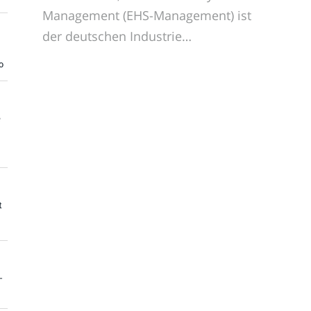
Management (EHS-Management) ist
der deutschen Industrie…
o
e
t
-