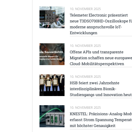
10. NOVEMBER 2025
Telemeter Electronic präsentiert
neue T3DSO700HD-Oszilloskope f
moderne anspruchsvolle IoT-
Entwicklungen
10. NOVEMBER 2025
Offene APIs und transparente
Migration schaffen neue europawe
Cloud-Mobilitätsperspektiven
10. NOVEMBER 2025
HSB feiert zwei Jahrzehnte
interdisziplinären Bionik-
Studiengangs und Innovation heut
10. NOVEMBER 2025
KNESTEL: Präzisions-Analog-Mod
erfasst Strom Spannung Temperat
mit höchster Genauigkeit