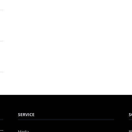
SERVICE
S
Media
B