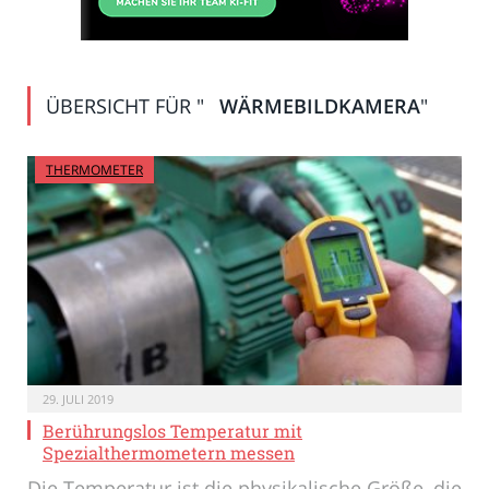
ÜBERSICHT FÜR "
WÄRMEBILDKAMERA
"
THERMOMETER
29. JULI 2019
Berührungslos Temperatur mit
Spezialthermometern messen
Die Temperatur ist die physikalische Größe, die