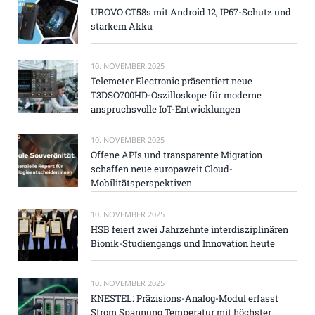
UROVO CT58s mit Android 12, IP67-Schutz und
starkem Akku
10. NOVEMBER 2025
Telemeter Electronic präsentiert neue
T3DSO700HD-Oszilloskope für moderne
anspruchsvolle IoT-Entwicklungen
10. NOVEMBER 2025
Offene APIs und transparente Migration
schaffen neue europaweit Cloud-
Mobilitätsperspektiven
10. NOVEMBER 2025
HSB feiert zwei Jahrzehnte interdisziplinären
Bionik-Studiengangs und Innovation heute
10. NOVEMBER 2025
KNESTEL: Präzisions-Analog-Modul erfasst
Strom Spannung Temperatur mit höchster