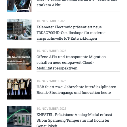
starkem Akku
10. NOVEMBER 2025
Telemeter Electronic präsentiert neue
T3DSO700HD-Oszilloskope für moderne
anspruchsvolle IoT-Entwicklungen
10. NOVEMBER 2025
Offene APIs und transparente Migration
schaffen neue europaweit Cloud-
Mobilitätsperspektiven
10. NOVEMBER 2025
HSB feiert zwei Jahrzehnte interdisziplinären
Bionik-Studiengangs und Innovation heute
10. NOVEMBER 2025
KNESTEL: Präzisions-Analog-Modul erfasst
Strom Spannung Temperatur mit höchster
Genauigkeit