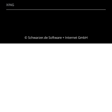
XING
©
Schwarzer.de Software + Internet GmbH