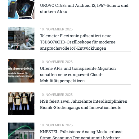
UROVO CT58s mit Android 12, IP67-Schutz und
starkem Akku
10. NOVEMBER 2025
Telemeter Electronic präsentiert neue
T3DSO700HD-Oszilloskope für moderne
anspruchsvolle IoT-Entwicklungen
10. NOVEMBER 2025
Offene APIs und transparente Migration
schaffen neue europaweit Cloud-
Mobilitätsperspektiven
10. NOVEMBER 2025
HSB feiert zwei Jahrzehnte interdisziplinären
Bionik-Studiengangs und Innovation heute
10. NOVEMBER 2025
KNESTEL: Präzisions-Analog-Modul erfasst
Strom Spannung Temperatur mit höchster