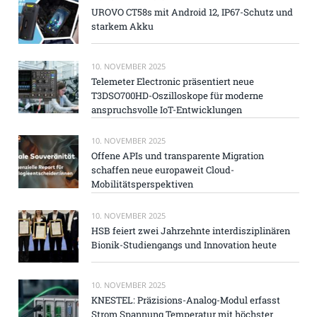
UROVO CT58s mit Android 12, IP67-Schutz und
starkem Akku
10. NOVEMBER 2025
Telemeter Electronic präsentiert neue
T3DSO700HD-Oszilloskope für moderne
anspruchsvolle IoT-Entwicklungen
10. NOVEMBER 2025
Offene APIs und transparente Migration
schaffen neue europaweit Cloud-
Mobilitätsperspektiven
10. NOVEMBER 2025
HSB feiert zwei Jahrzehnte interdisziplinären
Bionik-Studiengangs und Innovation heute
10. NOVEMBER 2025
KNESTEL: Präzisions-Analog-Modul erfasst
Strom Spannung Temperatur mit höchster