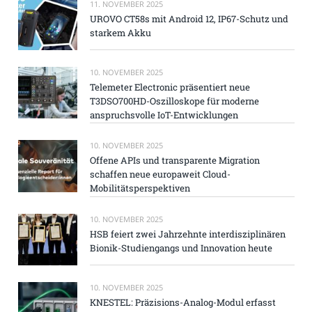
11. NOVEMBER 2025
UROVO CT58s mit Android 12, IP67-Schutz und
starkem Akku
10. NOVEMBER 2025
Telemeter Electronic präsentiert neue
T3DSO700HD-Oszilloskope für moderne
anspruchsvolle IoT-Entwicklungen
10. NOVEMBER 2025
Offene APIs und transparente Migration
schaffen neue europaweit Cloud-
Mobilitätsperspektiven
10. NOVEMBER 2025
HSB feiert zwei Jahrzehnte interdisziplinären
Bionik-Studiengangs und Innovation heute
10. NOVEMBER 2025
KNESTEL: Präzisions-Analog-Modul erfasst