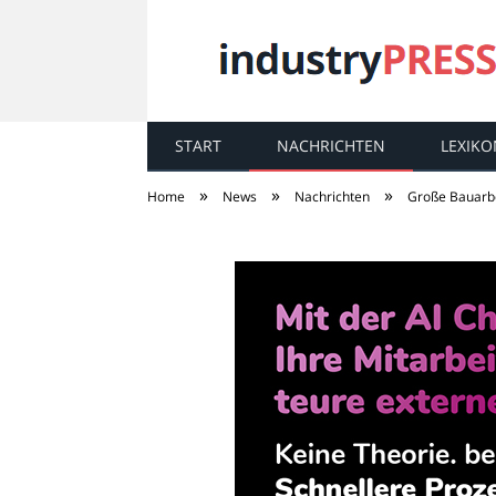
START
NACHRICHTEN
LEXIKO
industry
PRESS
»
»
»
Home
News
Nachrichten
Große Bauarbe