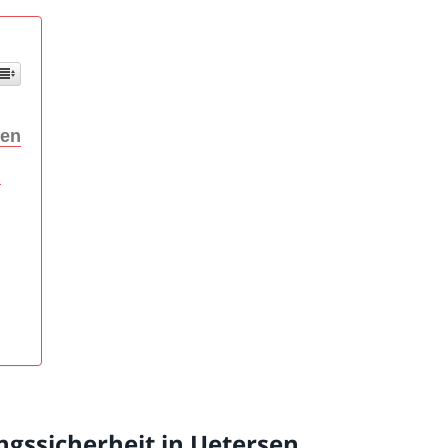
sen
h
gssicherheit in Uetersen