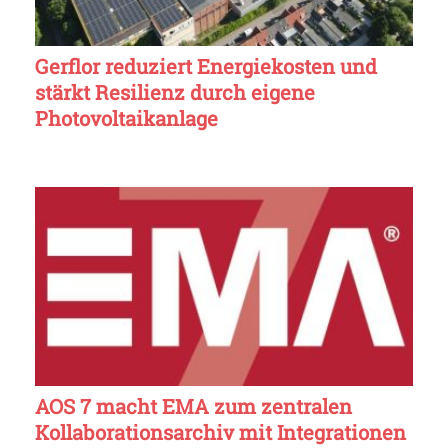
Gerflor reduziert Energiekosten und
stärkt Resilienz durch eigene
Photovoltaikanlage
AOS 7 macht EMA zum zentralen
Kollaborationsarchiv mit Integrationen