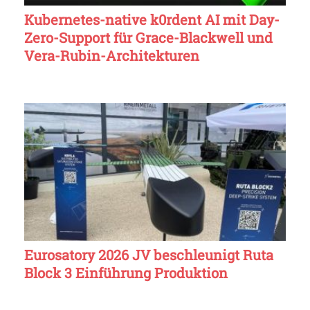
Kubernetes-native k0rdent AI mit Day-
Zero-Support für Grace-Blackwell und
Vera-Rubin-Architekturen
Eurosatory 2026 JV beschleunigt Ruta
Block 3 Einführung Produktion