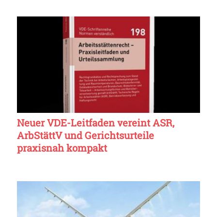
Neuer VDE-Leitfaden vereint ASR,
ArbStättV und Gerichtsurteile
praxisnah kompakt