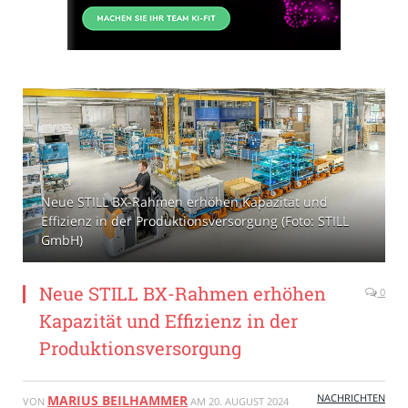
Neue STILL BX-Rahmen erhöhen Kapazität und
Effizienz in der Produktionsversorgung (Foto: STILL
GmbH)
Neue STILL BX-Rahmen erhöhen
0
Kapazität und Effizienz in der
Produktionsversorgung
NACHRICHTEN
MARIUS BEILHAMMER
VON
AM
20. AUGUST 2024