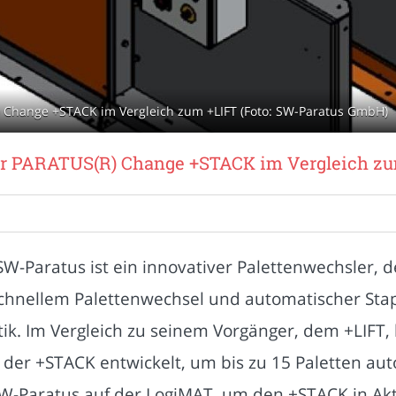
R) Change +STACK im Vergleich zum +LIFT (Foto: SW-Paratus GmbH)
 Der PARATUS(R) Change +STACK im Vergleich z
Paratus ist ein innovativer Palettenwechsler, de
chnellem Palettenwechsel und automatischer Stap
stik. Im Vergleich zu seinem Vorgänger, dem +LIFT,
er +STACK entwickelt, um bis zu 15 Paletten aut
W-Paratus auf der LogiMAT, um den +STACK in Akt