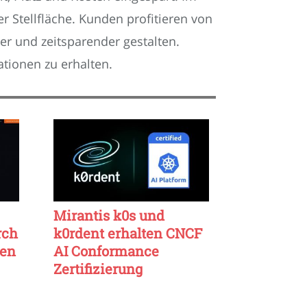
 Stellfläche. Kunden profitieren von
er und zeitsparender gestalten.
tionen zu erhalten.
Mirantis k0s und
rch
k0rdent erhalten CNCF
ten
AI Conformance
Zertifizierung