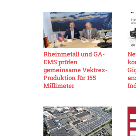
Rheinmetall und GA-
Ne
EMS prüfen
ko
gemeinsame Vektrex-
Gi
Produktion für 155
an
Millimeter
In