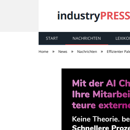
START
NACHRICHTEN
LEXIKO
industry
PRESS
»
»
»
Home
News
Nachrichten
Effizienter P