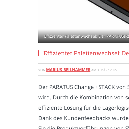
Effizienter Palettenwechsel: Der PARATUS(
Effizienter Palettenwechsel:
MARIUS BEILHAMMER
VON
AM
3. MÄRZ 2025
Der PARATUS Change +STACK von SW-
wird. Durch die Kombination von s
effiziente Lösung für die Lagerlogi
Dank des Kundenfeedbacks wurde d
Sie die Produktvorführungen von S