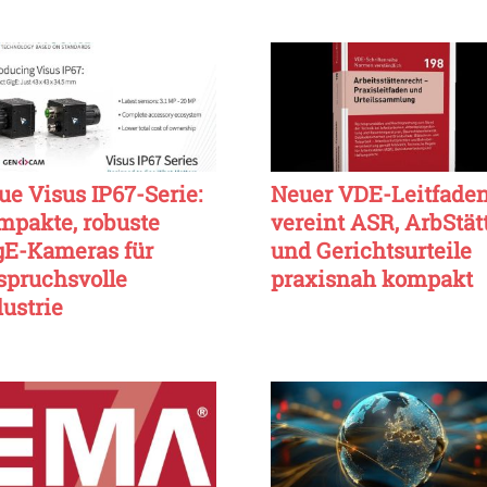
ue Visus IP67-Serie:
Neuer VDE-Leitfade
mpakte, robuste
vereint ASR, ArbStät
gE-Kameras für
und Gerichtsurteile
spruchsvolle
praxisnah kompakt
dustrie