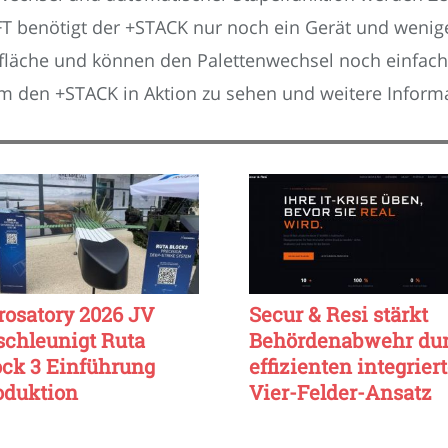
 benötigt der +STACK nur noch ein Gerät und weniger
rfläche und können den Palettenwechsel noch einfach
m den +STACK in Aktion zu sehen und weitere Informa
rosatory 2026 JV
Secur & Resi stärkt
schleunigt Ruta
Behördenabwehr du
ock 3 Einführung
effizienten integrier
oduktion
Vier-Felder-Ansatz