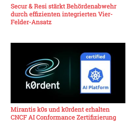
Secur & Resi stärkt Behördenabwehr
durch effizienten integrierten Vier-
Felder-Ansatz
Mirantis k0s und k0rdent erhalten
CNCF AI Conformance Zertifizierung