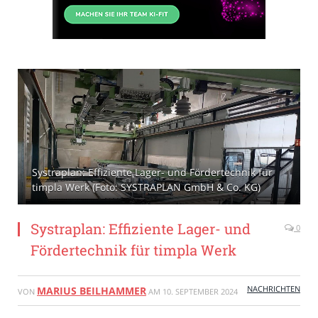
Systraplan: Effiziente Lager- und Fördertechnik für
timpla Werk (Foto: SYSTRAPLAN GmbH & Co. KG)
Systraplan: Effiziente Lager- und
0
Fördertechnik für timpla Werk
NACHRICHTEN
MARIUS BEILHAMMER
VON
AM
10. SEPTEMBER 2024