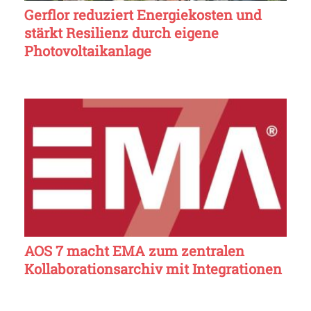
Gerflor reduziert Energiekosten und
stärkt Resilienz durch eigene
Photovoltaikanlage
AOS 7 macht EMA zum zentralen
Kollaborationsarchiv mit Integrationen