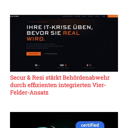
Secur & Resi stärkt Behördenabwehr
durch effizienten integrierten Vier-
Felder-Ansatz