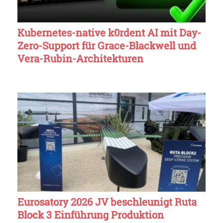
Kubernetes-native k0rdent AI mit Day-
Zero-Support für Grace-Blackwell und
Vera-Rubin-Architekturen
Eurosatory 2026 JV beschleunigt Ruta
Block 3 Einführung Produktion