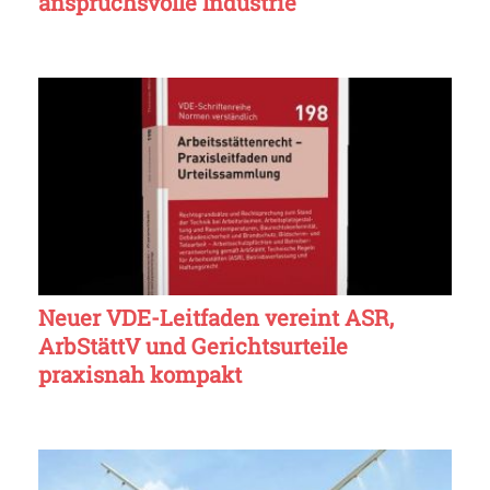
anspruchsvolle Industrie
Neuer VDE-Leitfaden vereint ASR,
ArbStättV und Gerichtsurteile
praxisnah kompakt