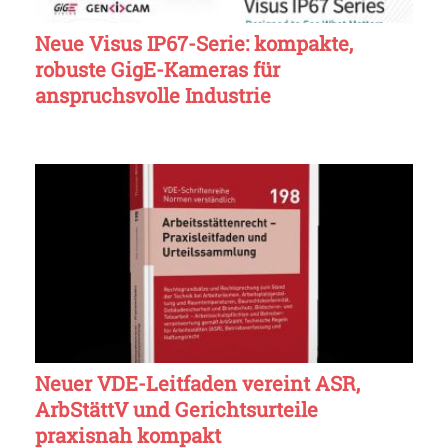
Neue Visus IP67-Serie: kompakte,
robuste GigE-Kameras für
anspruchsvolle Industrie
Neuer VDE-Leitfaden vereint ASR,
ArbStättV und Gerichtsurteile
praxisnah kompakt