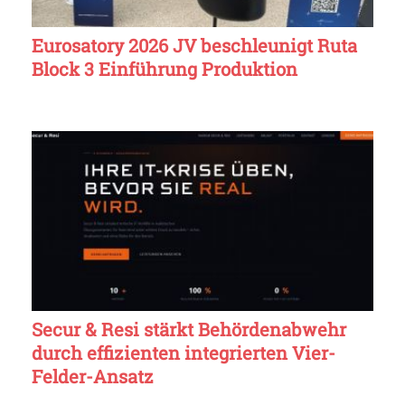
Eurosatory 2026 JV beschleunigt Ruta
Block 3 Einführung Produktion
Secur & Resi stärkt Behördenabwehr
durch effizienten integrierten Vier-
Felder-Ansatz