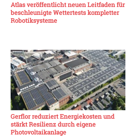
Atlas veröffentlicht neuen Leitfaden für
beschleunigte Wettertests kompletter
Robotiksysteme
Gerflor reduziert Energiekosten und
stärkt Resilienz durch eigene
Photovoltaikanlage