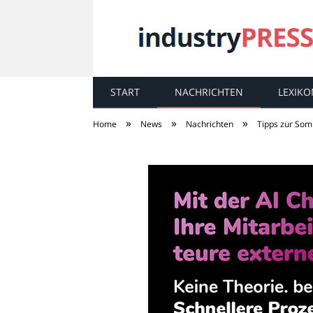
START
NACHRICHTEN
LEXIKO
industry
PRESS
»
»
»
Home
News
Nachrichten
Tipps zur So