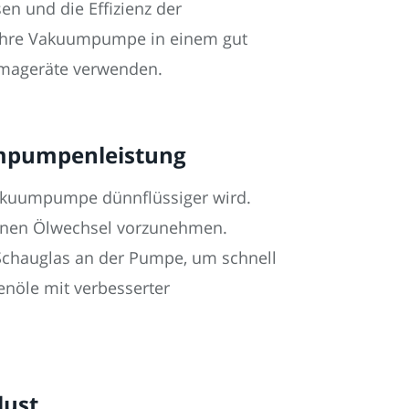
n und die Effizienz der
s Ihre Vakuumpumpe in einem gut
limageräte verwenden.
umpumpenleistung
akuumpumpe dünnflüssiger wird.
 einen Ölwechsel vorzunehmen.
 Schauglas an der Pumpe, um schnell
enöle mit verbesserter
lust