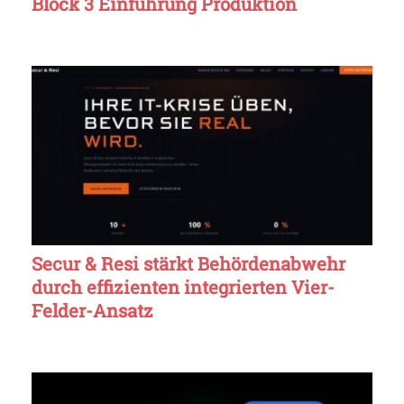
Block 3 Einführung Produktion
Secur & Resi stärkt Behördenabwehr
durch effizienten integrierten Vier-
Felder-Ansatz