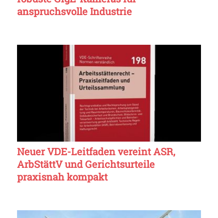
anspruchsvolle Industrie
Neuer VDE-Leitfaden vereint ASR,
ArbStättV und Gerichtsurteile
praxisnah kompakt