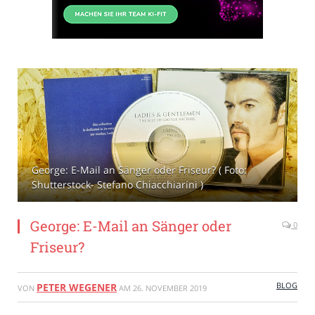
George: E-Mail an Sänger oder Friseur? ( Foto:
Shutterstock- Stefano Chiacchiarini )
George: E-Mail an Sänger oder
0
Friseur?
BLOG
PETER WEGENER
VON
AM
26. NOVEMBER 2019