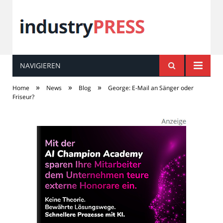
NAVIGIEREN
industry
PRESS
»
»
»
Home
News
Blog
George: E-Mail an Sänger oder
Friseur?