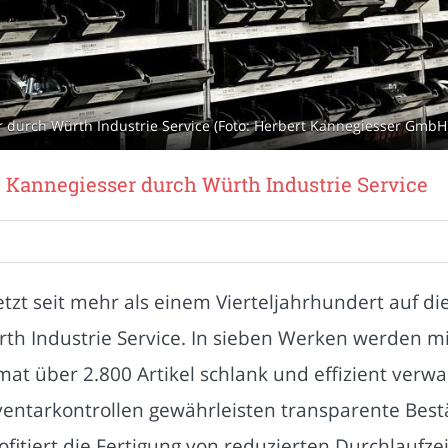
r durch Würth Industrie Service (Foto: Herbert Kannegiesser GmbH
 Kannegiesser durch Würth Industrie Service
zt seit mehr als einem Vierteljahrhundert auf d
h Industrie Service. In sieben Werken werden mi
at über 2.800 Artikel schlank und effizient verwa
nventarkontrollen gewährleisten transparente Bes
ofitiert die Fertigung von reduzierten Durchlaufz