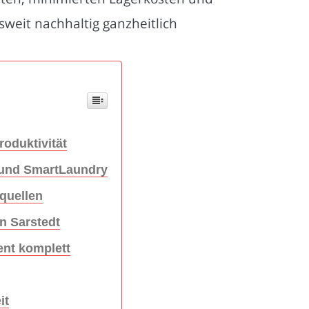
weit nachhaltig ganzheitlich
roduktivität
 und SmartLaundry
quellen
n Sarstedt
nt komplett
it