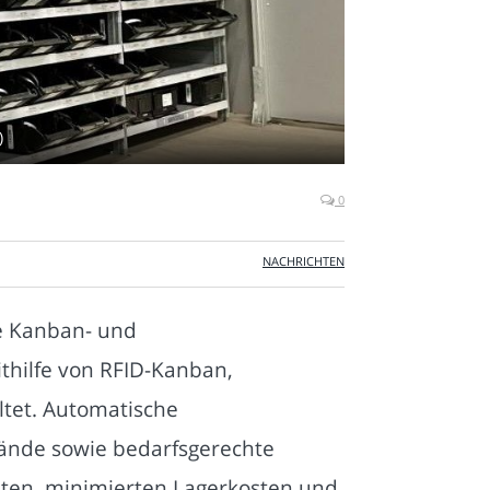
)
0
NACHRICHTEN
ie Kanban- und
thilfe von RFID-Kanban,
ltet. Automatische
tände sowie bedarfsgerechte
eiten, minimierten Lagerkosten und