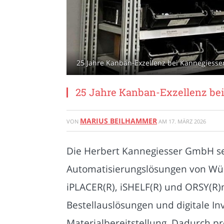
25 Jahre Kanban-Exzellenz bei Kannegiesse
25 Jahre Kanban-Exzellenz bei
MARIUS BEILHAMMER
VON
AM
17. MÄRZ 2026
Die Herbert Kannegiesser GmbH set
Automatisierungslösungen von Würt
iPLACER(R), iSHELF(R) und ORSY(R)m
Bestellauslösungen und digitale I
Materialbereitstellung. Dadurch pr