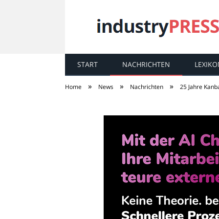
START
NACHRICHTEN
LEXIKO
industry
PRESS
»
»
»
Home
News
Nachrichten
25 Jahre Kanb