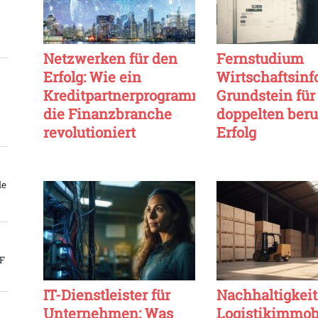
Netzwerken für den
Fernstudium
Erfolg: Wie ein
Wirtschaftsinf
Kreditpartnerprogramm
Grundstein für
die Finanzbranche
doppelten beru
revolutioniert
Erfolg
le
PF
IT-Dienstleister für
Nachhaltigkeit
Unternehmen: Was
Logistikimmob