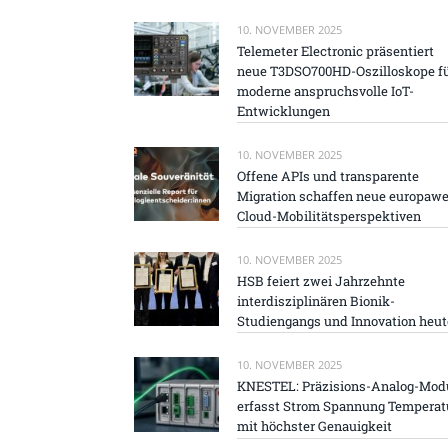
10. NOVEMBER 2025
Telemeter Electronic präsentiert
neue T3DSO700HD-Oszilloskope f
moderne anspruchsvolle IoT-
Entwicklungen
10. NOVEMBER 2025
Offene APIs und transparente
Migration schaffen neue europawe
Cloud-Mobilitätsperspektiven
10. NOVEMBER 2025
HSB feiert zwei Jahrzehnte
interdisziplinären Bionik-
Studiengangs und Innovation heut
10. NOVEMBER 2025
KNESTEL: Präzisions-Analog-Mod
erfasst Strom Spannung Temperat
mit höchster Genauigkeit