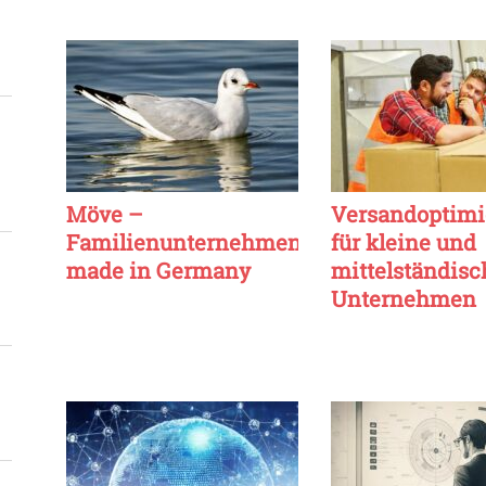
Möve –
Versandoptimi
Familienunternehmen
für kleine und
made in Germany
mittelständisc
Unternehmen