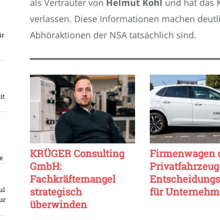
als Vertrauter von
Helmut Kohl
und hat das K
verlassen. Diese Informationen machen deutli
Abhöraktionen der NSA tatsächlich sind.
ür
it
KRÜGER Consulting
Firmenwagen 
e
GmbH:
Privatfahrzeug
Fachkräftemangel
Entscheidungs
strategisch
für Unterneh
ul
ur
überwinden