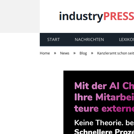
START
NACHRICHTEN
LEXIKO
industry
PRESS
»
»
»
Home
News
Blog
Kanzleramt schon sei