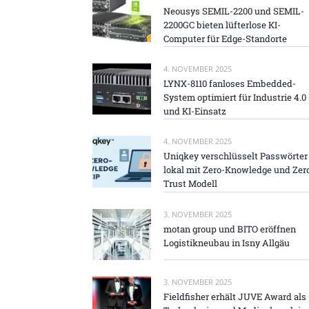
Neousys SEMIL-2200 und SEMIL-
2200GC bieten lüfterlose KI-
Computer für Edge-Standorte
4. NOVEMBER 2025
LYNX-8110 fanloses Embedded-
System optimiert für Industrie 4.0
und KI-Einsatz
4. NOVEMBER 2025
Uniqkey verschlüsselt Passwörter
lokal mit Zero-Knowledge und Zer
Trust Modell
3. NOVEMBER 2025
motan group und BITO eröffnen
Logistikneubau in Isny Allgäu
3. NOVEMBER 2025
Fieldfisher erhält JUVE Award als