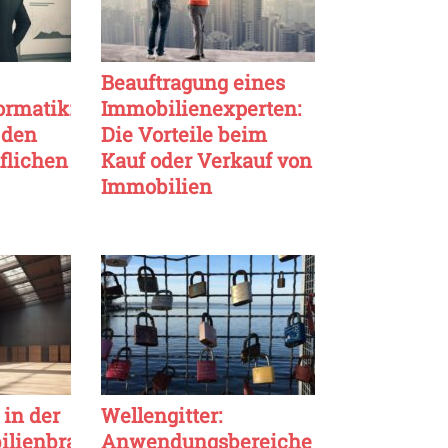
Beauftragung eines
ormatik:
Immobilienexperten:
 den
Die Vorteile beim
flichen
Kauf oder Verkauf von
Immobilien
 in der
Wellengitter:
ilienbranche:
Anwendungsbereiche