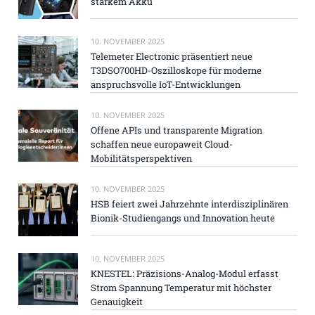
starkem Akku
10. NOVEMBER 2025
Telemeter Electronic präsentiert neue
T3DSO700HD-Oszilloskope für moderne
anspruchsvolle IoT-Entwicklungen
10. NOVEMBER 2025
Offene APIs und transparente Migration
schaffen neue europaweit Cloud-
Mobilitätsperspektiven
10. NOVEMBER 2025
HSB feiert zwei Jahrzehnte interdisziplinären
Bionik-Studiengangs und Innovation heute
10. NOVEMBER 2025
KNESTEL: Präzisions-Analog-Modul erfasst
Strom Spannung Temperatur mit höchster
Genauigkeit