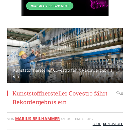
Kunststoffhersteller Covestro fährt Rekordergebnis
ein
Kunststoffhersteller Covestro fährt
0
Rekordergebnis ein
MARIUS BEILHAMMER
VON
AM
28. FEBRUAR 2017
BLOG
,
KUNSTSTOFF