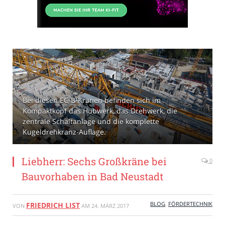
Bei diesen EC-B-Kranen befinden sich im
Kompaktkopf das Hubwerk, das Drehwerk, die
zentrale Schaltanlage und die komplette
Kugeldrehkranz-Auflage.
Liebherr: Sechs Großkräne bei
0
Bauvorhaben in Bad Neustadt
BLOG
,
FÖRDERTECHNIK
FRIEDRICH LIST
VON
AM
24. MÄRZ 2017