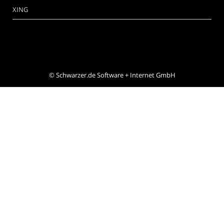
XING
©
Schwarzer.de Software + Internet GmbH