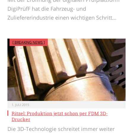
DigiPrüfF hat die Fahrzeug- und
Zuliefererindustrie einen wichtigen Schritt…
[ BREAKING NEWS ]
1. JULI 2015
Ritzel: Produktion jetzt schon per FDM 3D-
Drucker
Die 3D-Technologie schreitet immer weiter