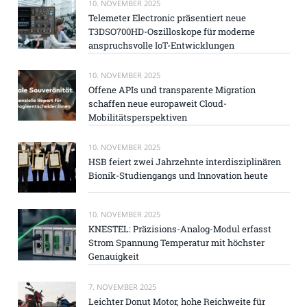
10. NOVEMBER 2025
Telemeter Electronic präsentiert neue
T3DSO700HD-Oszilloskope für moderne
anspruchsvolle IoT-Entwicklungen
10. NOVEMBER 2025
Offene APIs und transparente Migration
schaffen neue europaweit Cloud-
Mobilitätsperspektiven
10. NOVEMBER 2025
HSB feiert zwei Jahrzehnte interdisziplinären
Bionik-Studiengangs und Innovation heute
10. NOVEMBER 2025
KNESTEL: Präzisions-Analog-Modul erfasst
Strom Spannung Temperatur mit höchster
Genauigkeit
7. NOVEMBER 2025
Leichter Donut Motor, hohe Reichweite für