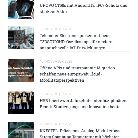
UROVO CT58s mit Android 12, IP67-Schutz und
starkem Akku
10. NOVEMBER 2025
Telemeter Electronic präsentiert neue
T3DSO700HD-Oszilloskope für moderne
anspruchsvolle IoT-Entwicklungen
10. NOVEMBER 2025
Offene APIs und transparente Migration
schaffen neue europaweit Cloud-
Mobilitätsperspektiven
10. NOVEMBER 2025
HSB feiert zwei Jahrzehnte interdisziplinären
Bionik-Studiengangs und Innovation heute
10. NOVEMBER 2025
KNESTEL: Präzisions-Analog-Modul erfasst
Strom Spannung Temperatur mit höchster