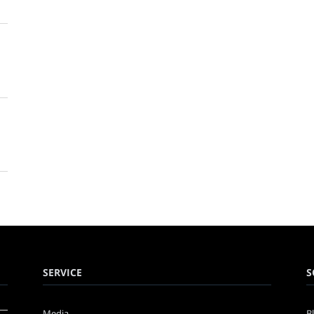
SERVICE
S
Media
B