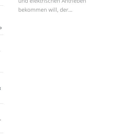
und elektrischen Antrieben
bekommen will, der…
o
e
t
-