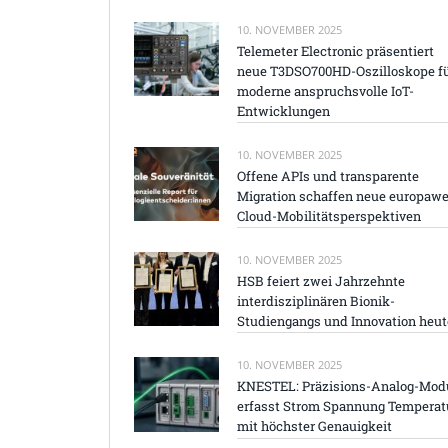
10. NOVEMBER 2025
Telemeter Electronic präsentiert
neue T3DSO700HD-Oszilloskope f
moderne anspruchsvolle IoT-
Entwicklungen
10. NOVEMBER 2025
Offene APIs und transparente
Migration schaffen neue europawe
Cloud-Mobilitätsperspektiven
10. NOVEMBER 2025
HSB feiert zwei Jahrzehnte
interdisziplinären Bionik-
Studiengangs und Innovation heut
10. NOVEMBER 2025
KNESTEL: Präzisions-Analog-Mod
erfasst Strom Spannung Temperat
mit höchster Genauigkeit