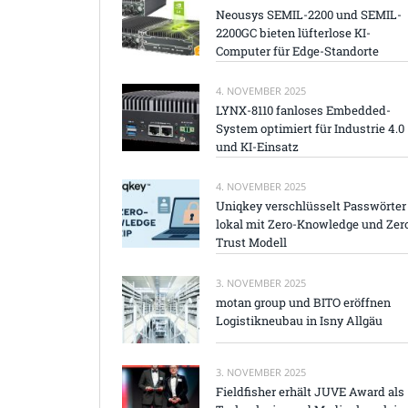
Neousys SEMIL-2200 und SEMIL-
2200GC bieten lüfterlose KI-
Computer für Edge-Standorte
4. NOVEMBER 2025
LYNX-8110 fanloses Embedded-
System optimiert für Industrie 4.0
und KI-Einsatz
4. NOVEMBER 2025
Uniqkey verschlüsselt Passwörter
lokal mit Zero-Knowledge und Zer
Trust Modell
3. NOVEMBER 2025
motan group und BITO eröffnen
Logistikneubau in Isny Allgäu
3. NOVEMBER 2025
Fieldfisher erhält JUVE Award als