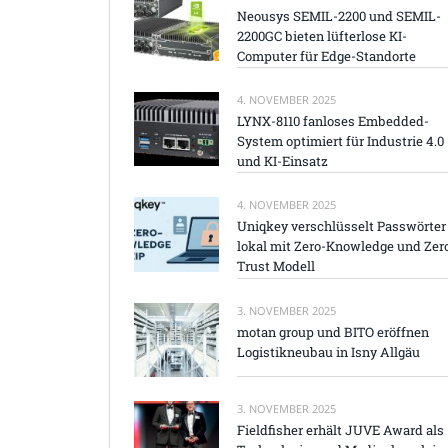
Neousys SEMIL-2200 und SEMIL-
2200GC bieten lüfterlose KI-
Computer für Edge-Standorte
4. NOVEMBER 2025
LYNX-8110 fanloses Embedded-
System optimiert für Industrie 4.0
und KI-Einsatz
4. NOVEMBER 2025
Uniqkey verschlüsselt Passwörter
lokal mit Zero-Knowledge und Zer
Trust Modell
3. NOVEMBER 2025
motan group und BITO eröffnen
Logistikneubau in Isny Allgäu
3. NOVEMBER 2025
Fieldfisher erhält JUVE Award als