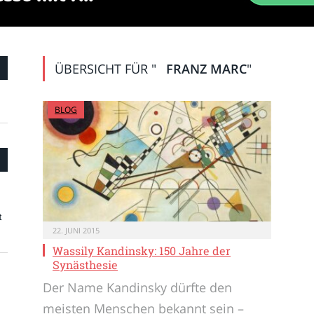
ÜBERSICHT FÜR "
FRANZ MARC
"
BLOG
t
22. JUNI 2015
Wassily Kandinsky: 150 Jahre der
Synästhesie
Der Name Kandinsky dürfte den
meisten Menschen bekannt sein –