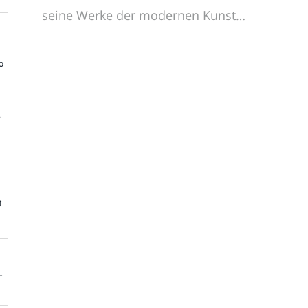
seine Werke der modernen Kunst…
o
e
t
-