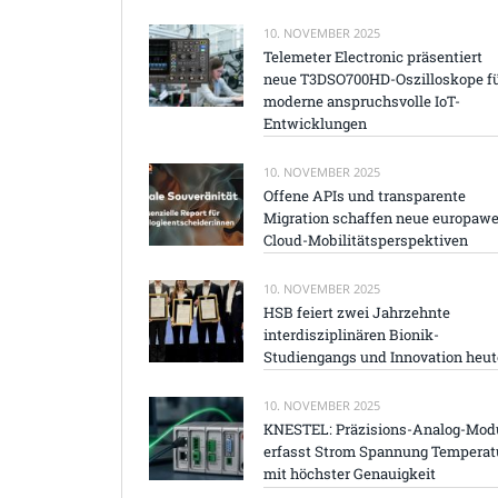
10. NOVEMBER 2025
Telemeter Electronic präsentiert
neue T3DSO700HD-Oszilloskope f
moderne anspruchsvolle IoT-
Entwicklungen
10. NOVEMBER 2025
Offene APIs und transparente
Migration schaffen neue europawe
Cloud-Mobilitätsperspektiven
10. NOVEMBER 2025
HSB feiert zwei Jahrzehnte
interdisziplinären Bionik-
Studiengangs und Innovation heut
10. NOVEMBER 2025
KNESTEL: Präzisions-Analog-Mod
erfasst Strom Spannung Temperat
mit höchster Genauigkeit