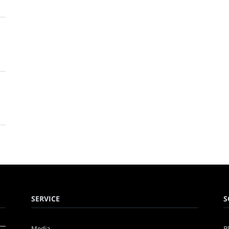
SERVICE
S
Media
B