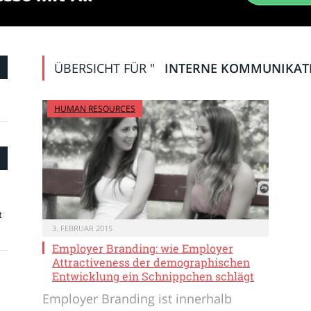
ÜBERSICHT FÜR "
INTERNE KOMMUNIKAT
HUMAN RESOURCES
t
3. FEBRUAR 2015
Employer Branding: wie Employer
Attractiveness der demographischen
Entwicklung ein Schnippchen schlägt
Employer Branding ist innerhalb