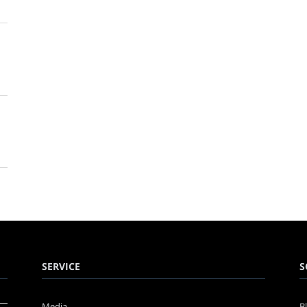
SERVICE
S
Media
B