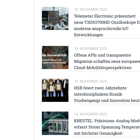
10. NOVEMBER 2025
Telemeter Electronic präsentiert
neue T3DSO700HD-Oszilloskope f
moderne anspruchsvolle IoT-
Entwicklungen
10. NOVEMBER 2025
Offene APIs und transparente
Migration schaffen neue europawe
Cloud-Mobilitätsperspektiven
10. NOVEMBER 2025
HSB feiert zwei Jahrzehnte
interdisziplinären Bionik-
Studiengangs und Innovation heut
10. NOVEMBER 2025
KNESTEL: Präzisions-Analog-Mod
erfasst Strom Spannung Temperat
mit höchster Genauigkeit