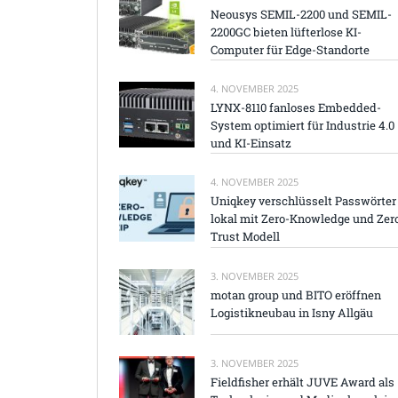
Neousys SEMIL-2200 und SEMIL-
2200GC bieten lüfterlose KI-
Computer für Edge-Standorte
4. NOVEMBER 2025
LYNX-8110 fanloses Embedded-
System optimiert für Industrie 4.0
und KI-Einsatz
4. NOVEMBER 2025
Uniqkey verschlüsselt Passwörter
lokal mit Zero-Knowledge und Zer
Trust Modell
3. NOVEMBER 2025
motan group und BITO eröffnen
Logistikneubau in Isny Allgäu
3. NOVEMBER 2025
Fieldfisher erhält JUVE Award als