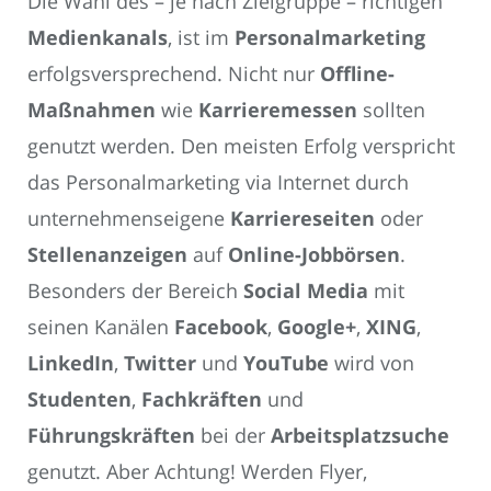
Die Wahl des – je nach Zielgruppe – richtigen
Medienkanals
, ist im
Personalmarketing
erfolgsversprechend. Nicht nur
Offline-
Maßnahmen
wie
Karrieremessen
sollten
genutzt werden. Den meisten Erfolg verspricht
das Personalmarketing via Internet durch
unternehmenseigene
Karriereseiten
oder
Stellenanzeigen
auf
Online-Jobbörsen
.
Besonders der Bereich
Social Media
mit
seinen Kanälen
Facebook
,
Google+
,
XING
,
LinkedIn
,
Twitter
und
YouTube
wird von
Studenten
,
Fachkräften
und
Führungskräften
bei der
Arbeitsplatzsuche
genutzt. Aber Achtung! Werden Flyer,