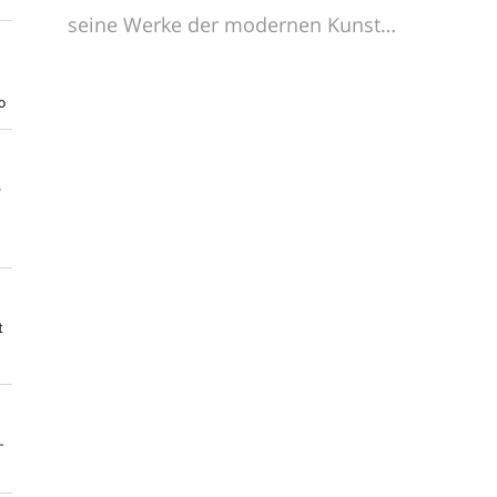
seine Werke der modernen Kunst…
o
e
t
-