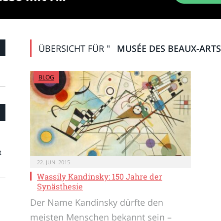
ÜBERSICHT FÜR "
MUSÉE DES BEAUX-ARTS
BLOG
t
22. JUNI 2015
Wassily Kandinsky: 150 Jahre der
Synästhesie
Der Name Kandinsky dürfte den
meisten Menschen bekannt sein –