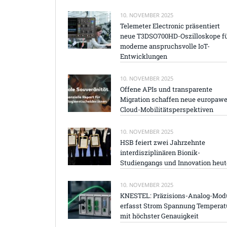
10. NOVEMBER 2025
Telemeter Electronic präsentiert
neue T3DSO700HD-Oszilloskope f
moderne anspruchsvolle IoT-
Entwicklungen
10. NOVEMBER 2025
Offene APIs und transparente
Migration schaffen neue europawe
Cloud-Mobilitätsperspektiven
10. NOVEMBER 2025
HSB feiert zwei Jahrzehnte
interdisziplinären Bionik-
Studiengangs und Innovation heut
10. NOVEMBER 2025
KNESTEL: Präzisions-Analog-Mod
erfasst Strom Spannung Temperat
mit höchster Genauigkeit