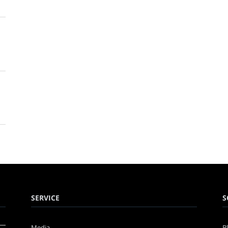
SERVICE
S
Media
B