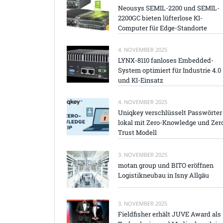
Neousys SEMIL-2200 und SEMIL-
2200GC bieten lüfterlose KI-
Computer für Edge-Standorte
4. NOVEMBER 2025
LYNX-8110 fanloses Embedded-
System optimiert für Industrie 4.0
und KI-Einsatz
4. NOVEMBER 2025
Uniqkey verschlüsselt Passwörter
lokal mit Zero-Knowledge und Zer
Trust Modell
3. NOVEMBER 2025
motan group und BITO eröffnen
Logistikneubau in Isny Allgäu
3. NOVEMBER 2025
Fieldfisher erhält JUVE Award als