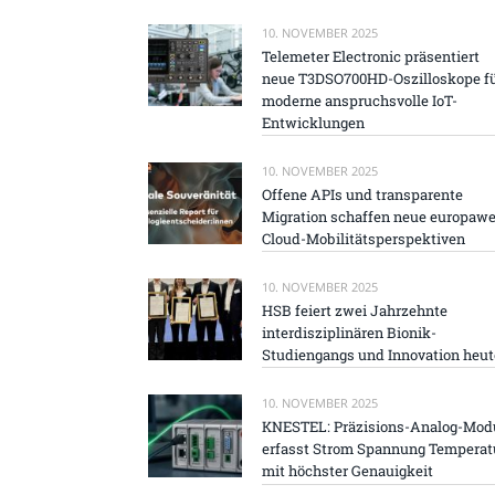
10. NOVEMBER 2025
Telemeter Electronic präsentiert
neue T3DSO700HD-Oszilloskope f
moderne anspruchsvolle IoT-
Entwicklungen
10. NOVEMBER 2025
Offene APIs und transparente
Migration schaffen neue europawe
Cloud-Mobilitätsperspektiven
10. NOVEMBER 2025
HSB feiert zwei Jahrzehnte
interdisziplinären Bionik-
Studiengangs und Innovation heut
10. NOVEMBER 2025
KNESTEL: Präzisions-Analog-Mod
erfasst Strom Spannung Temperat
mit höchster Genauigkeit