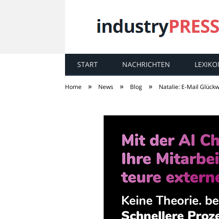
START
NACHRICHTEN
LEXIKO
industry
PRESS
»
»
»
Home
News
Blog
Natalie: E-Mail Glüc