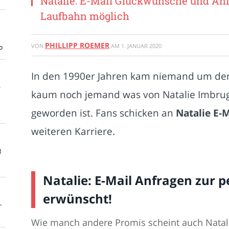
Natalie: E-Mail Glückwünsche und An
Laufbahn möglich
PHILLIPP ROEMER
VON
AM
1. JANUAR 2020
o
In den 1990er Jahren kam niemand um den
e
kaum noch jemand was von Natalie Imbrugl
geworden ist. Fans schicken an
Natalie E-M
weiteren Karriere.
t
Natalie: E-Mail Anfragen zur p
erwünscht!
-
Wie manch andere Promis scheint auch Natali