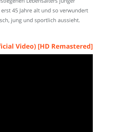
estiegenen Lebensalters jünger
 erst 45 Jahre alt und so verwundert
sch, jung und sportlich aussieht.
ficial Video) [HD Remastered]