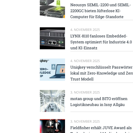
Neousys SEMIL-2200 und SEMIL-
2200GC bieten lüfterlose KI-
Computer für Edge-Standorte
4. NOVEMBER 2025
LYNX-8110 fanloses Embedded-
System optimiert für Industrie 4.0
und KI-Einsatz
4. NOVEMBER 2025
Uniqkey verschlüsselt Passwörter
lokal mit Zero-Knowledge und Zer
Trust Modell
3. NOVEMBER 2025
motan group und BITO eröffnen
Logistikneubau in Isny Allgäu
3. NOVEMBER 2025
Fieldfisher erhält JUVE Award als