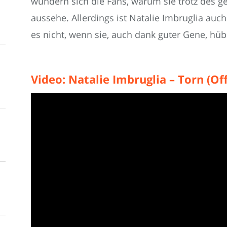
wundern sich die Fans, warum sie trotz des g
aussehe. Allerdings ist Natalie Imbruglia auch
es nicht, wenn sie, auch dank guter Gene, hüb
Video: Natalie Imbruglia – Torn (Of