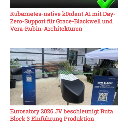
Kubernetes-native k0rdent AI mit Day-
Zero-Support für Grace-Blackwell und
Vera-Rubin-Architekturen
Eurosatory 2026 JV beschleunigt Ruta
Block 3 Einführung Produktion