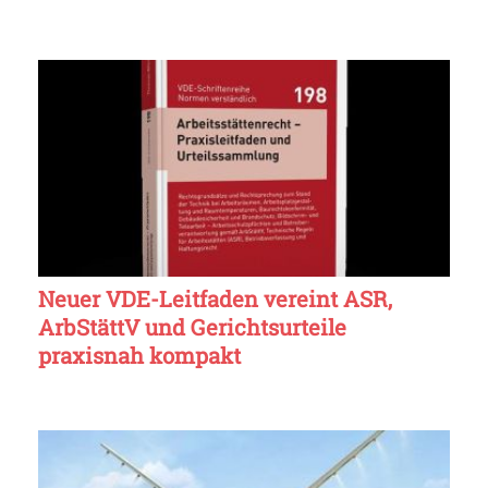
Neuer VDE-Leitfaden vereint ASR,
ArbStättV und Gerichtsurteile
praxisnah kompakt