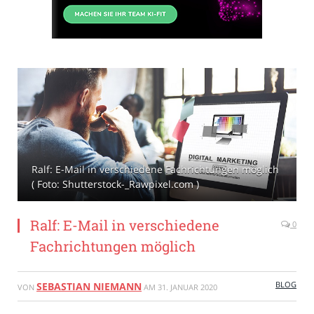
Ralf: E-Mail in verschiedene Fachrichtungen möglich
( Foto: Shutterstock-_Rawpixel.com )
Ralf: E-Mail in verschiedene
0
Fachrichtungen möglich
BLOG
SEBASTIAN NIEMANN
VON
AM
31. JANUAR 2020