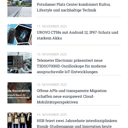
Potsdamer Platz Center kombiniert Kultur,
Lifestyle und nachhaltige Technik
11. NOVEMBER 2025
UROVO CT58s mit Android 12, IP67-Schutz und
starkem Akku
10. NOVEMBER 2025
Telemeter Electronic präsentiert neue
T3DSO700HD-Oszilloskope für moderne
anspruchsvolle IoT-Entwicklungen
10. NOVEMBER 2025
Offene APIs und transparente Migration
schaffen neue europaweit Cloud-
Mobilitätsperspektiven
10. NOVEMBER 2025
HSB feiert zwei Jahrzehnte interdisziplinären
Bionik-Studiengangs und Innovation heute