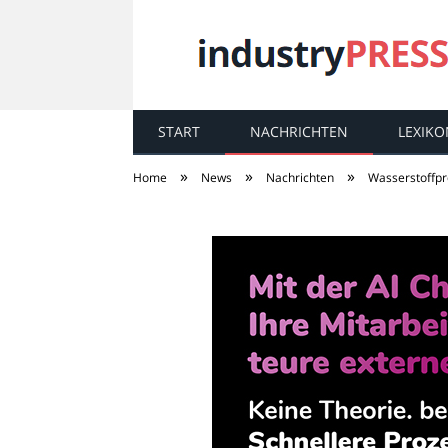
START
NACHRICHTEN
LEXIKO
industry
PRESS
»
»
»
Home
News
Nachrichten
Wasserstoffpr