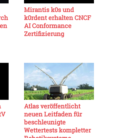
Mirantis k0s und
rch
k0rdent erhalten CNCF
ten
AI Conformance
Zertifizierung
n
Atlas veröffentlicht
tV
neuen Leitfaden für
beschleunigte
Wettertests kompletter
Robotiksysteme