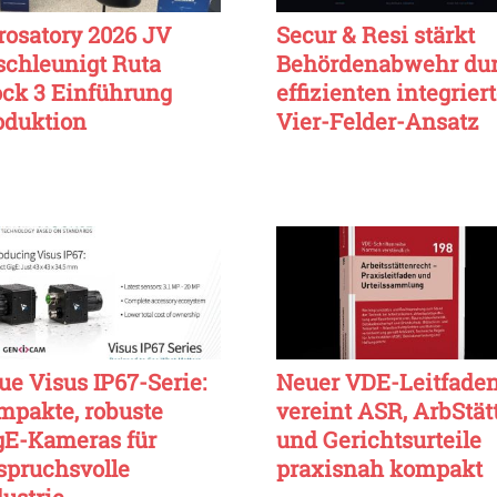
rosatory 2026 JV
Secur & Resi stärkt
schleunigt Ruta
Behördenabwehr du
ock 3 Einführung
effizienten integrier
oduktion
Vier-Felder-Ansatz
ue Visus IP67-Serie:
Neuer VDE-Leitfade
mpakte, robuste
vereint ASR, ArbStät
gE-Kameras für
und Gerichtsurteile
spruchsvolle
praxisnah kompakt
dustrie