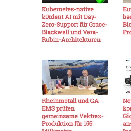
Kubernetes-native
Eu
k0rdent AI mit Day-
be
Zero-Support für Grace-
Bl
Blackwell und Vera-
Pr
Rubin-Architekturen
Rheinmetall und GA-
Ne
EMS prüfen
ko
gemeinsame Vektrex-
Gi
Produktion für 155
an
Millimeter
In