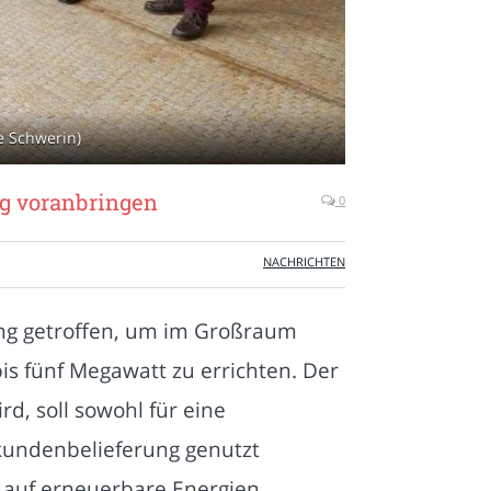
e Schwerin)
g voranbringen
0
NACHRICHTEN
ng getroffen, um im Großraum
is fünf Megawatt zu errichten. Der
, soll sowohl für eine
ekundenbelieferung genutzt
g auf erneuerbare Energien