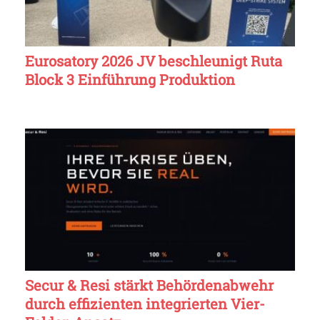
Eurosatory 2026 JV beschleunigt Ruta
Block 3 Einführung Produktion
Secur & Resi stärkt Behördenabwehr
durch effizienten integrierten Vier-