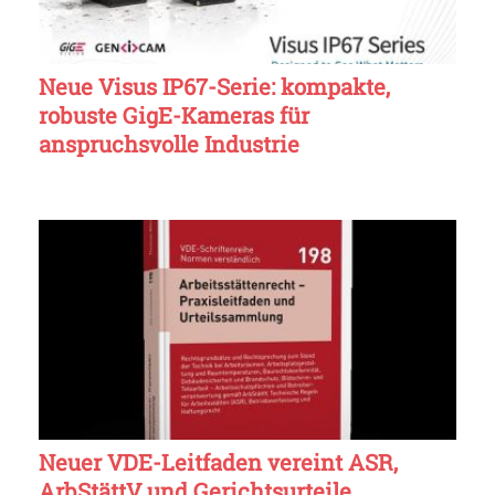
Neue Visus IP67-Serie: kompakte,
robuste GigE-Kameras für
anspruchsvolle Industrie
Neuer VDE-Leitfaden vereint ASR,
ArbStättV und Gerichtsurteile