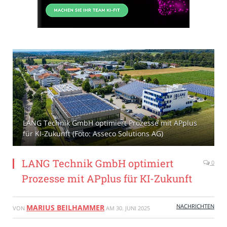
LANG Technik GmbH optimiert Prozesse mit APplus
für KI-Zukunft (Foto: Asseco Solutions AG)
LANG Technik GmbH optimiert
0
Prozesse mit APplus für KI-Zukunft
NACHRICHTEN
MARIUS BEILHAMMER
VON
AM
30. JUNI 2025