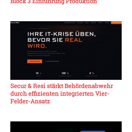
Block 3 Einführung Produktion
Secur & Resi stärkt Behördenabwehr
durch effizienten integrierten Vier-
Felder-Ansatz