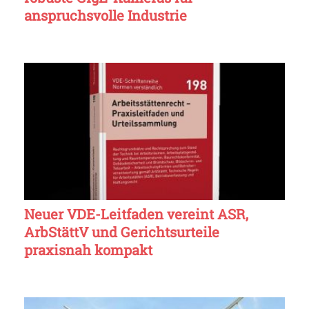
anspruchsvolle Industrie
Neuer VDE-Leitfaden vereint ASR,
ArbStättV und Gerichtsurteile
praxisnah kompakt