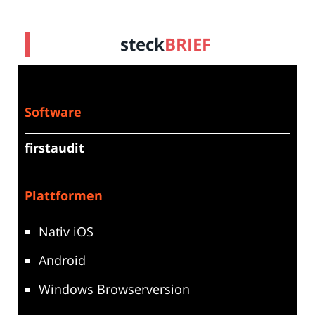
steck
BRIEF
Software
firstaudit
Plattformen
Nativ iOS
Android
Windows Browserversion