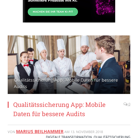
Qualitätssicherung App: Mobile Daten für bessere
Audits
Qualitätssicherung App: Mobile
0
Daten für bessere Audits
MARIUS BEILHAMMER
VON
AM
13. NOVEMBER 2018
DIGITALE TRANSFORMATION
,
QUALITÄTSSICHERUNG