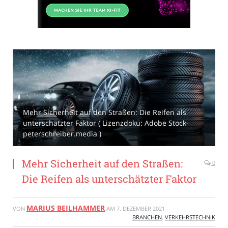
Mehr Sicherheit auf den Straßen: Die Reifen als
unterschätzter Faktor ( Lizenzdoku: Adobe Stock-
peterschreiber.media )
Mehr Sicherheit auf den Straßen:
0
Die Reifen als unterschätzter Faktor
MARIUS BEILHAMMER
VON
AM
7. DEZEMBER 2021
BRANCHEN
,
VERKEHRSTECHNIK