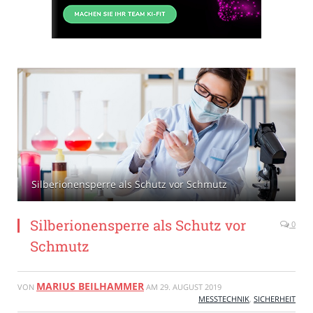
Silberionensperre als Schutz vor Schmutz
Silberionensperre als Schutz vor
0
Schmutz
MARIUS BEILHAMMER
VON
AM
29. AUGUST 2019
MESSTECHNIK
,
SICHERHEIT