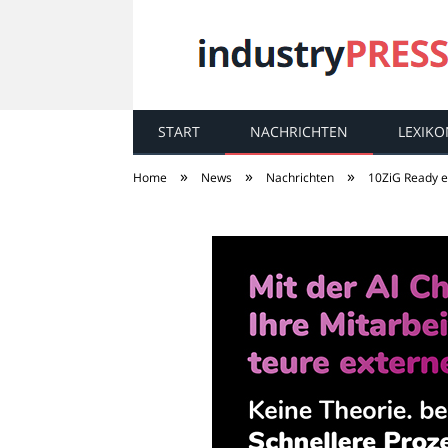
START
NACHRICHTEN
LEXIKO
industry
PRESS
»
»
»
Home
News
Nachrichten
10ZiG Ready e