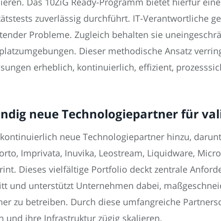
en. Das 10ZiG Ready-Programm bietet hierfür einen k
ätstests zuverlässig durchführt. IT-Verantwortliche g
ender Probleme. Zugleich behalten sie uneingeschrän
itsplatzumgebungen. Dieser methodische Ansatz verri
ungen erheblich, kontinuierlich, effizient, prozesssic
ndig neue Technologiepartner für va
ntinuierlich neue Technologiepartner hinzu, darunt
o, Imprivata, Inuvika, Leostream, Liquidware, Micro
rint. Dieses vielfältige Portfolio deckt zentrale Anf
ritt und unterstützt Unternehmen dabei, maßgeschnei
cher zu betreiben. Durch diese umfangreiche Partners
nd ihre Infrastruktur zügig skalieren.