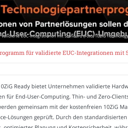
validierte EUC-Integrationen mit Standard (Foto: 10ZiG Technology
programm für validierte EUC-Integrationen mit 
0ZiG Ready bietet Unternehmen validierte Hardw
 für End-User-Computing. Thin- und Zero-Clients,
erden gemeinsam mit der kostenfreien 10ZiG Mana
e-Lösungen geprüft. Durch den standardisierten V
, optimierter Planung und Kostensicherheit, währe