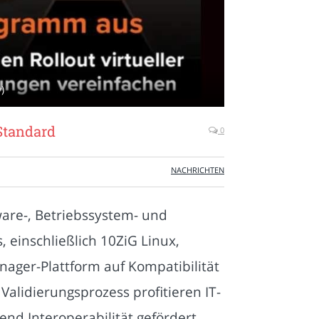
)
Standard
0
NACHRICHTEN
are-, Betriebssystem- und
 einschließlich 10ZiG Linux,
ger-Plattform auf Kompatibilität
alidierungsprozess profitieren IT-
nd Interoperabilität gefördert