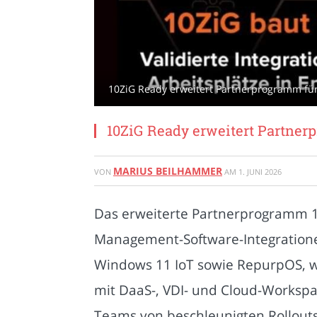
10ZiG Ready erweitert Partnerprogramm für 
10ZiG Ready erweitert Partner
MARIUS BEILHAMMER
VON
AM
1. JUNI 2026
Das erweiterte Partnerprogramm 1
Management-Software-Integrationen
Windows 11 IoT sowie RepurpOS, w
mit DaaS-, VDI- und Cloud-Workspac
Teams von beschleunigten Rollouts