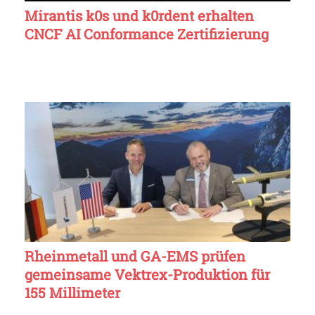
Mirantis k0s und k0rdent erhalten
CNCF AI Conformance Zertifizierung
Rheinmetall und GA-EMS prüfen
gemeinsame Vektrex-Produktion für
155 Millimeter