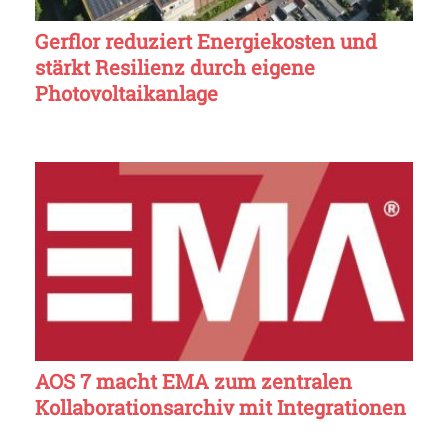
Gerflor reduziert Energiekosten und
stärkt Resilienz durch eigene
Photovoltaikanlage
AOS 7 macht EMA zum zentralen
Kollaborationsarchiv mit Integrationen