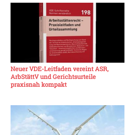
Neuer VDE-Leitfaden vereint ASR,
ArbStättV und Gerichtsurteile
praxisnah kompakt