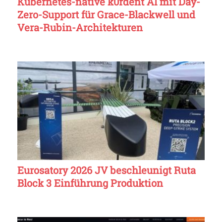
Kubernetes-native k0rdent AI mit Day-
Zero-Support für Grace-Blackwell und
Vera-Rubin-Architekturen
Eurosatory 2026 JV beschleunigt Ruta
Block 3 Einführung Produktion