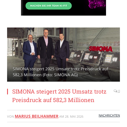
SIMONA steigert 2025 Umsatz trotz Preisdruck auf
582,3 Millionen (Foto: SIMONA AG)
SIMONA steigert 2025 Umsatz trotz
0
Preisdruck auf 582,3 Millionen
NACHRICHTEN
MARIUS BEILHAMMER
VON
AM
28. MAI 2026