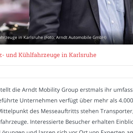
ahrzeuge in Karlsruhe (Foto: Arndt Automobile GmbH)
z- und Kühlfahrzeuge in Karlsruhe
tellt die Arndt Mobility Group erstmals ihr umfa
geführte Unternehmen verfügt über mehr als 4.00
Mittelpunkt des Messeauftritts stehen Transporte
fahrzeuge. Interessierte Besucher erhalten Einbli
n Lösungen und lassen sich vor Ort von Experten 