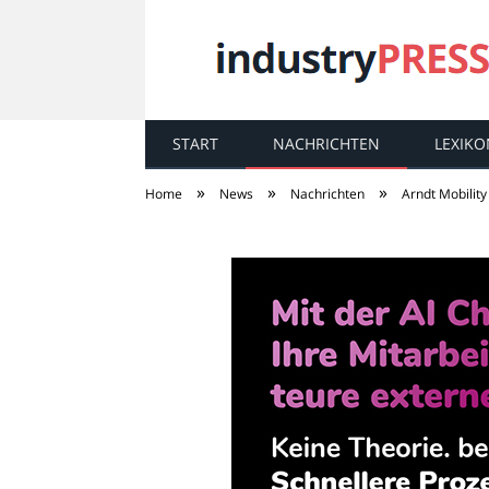
START
NACHRICHTEN
LEXIKO
industry
PRESS
»
»
»
Home
News
Nachrichten
Arndt Mobility