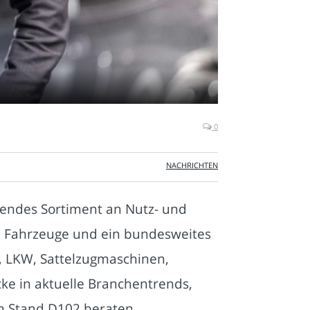
0
NACHRICHTEN
ssendes Sortiment an Nutz- und
0 Fahrzeuge und ein bundesweites
r, LKW, Sattelzugmaschinen,
cke in aktuelle Branchentrends,
am Stand D102 beraten.