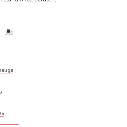
rzeuge
s
25