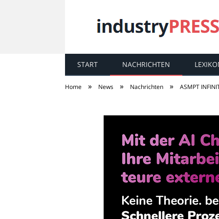
START
NACHRICHTEN
LEXIKO
industry
PRESS
»
»
»
Home
News
Nachrichten
ASMPT INFINIT