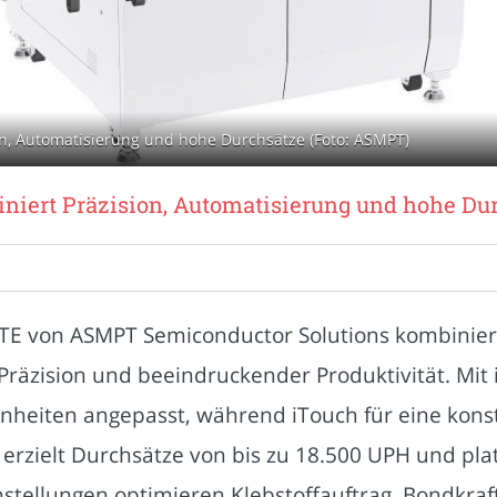
n, Automatisierung und hohe Durchsätze (Foto: ASMPT)
iert Präzision, Automatisierung und hohe Du
ITE von ASMPT Semiconductor Solutions kombinier
räzision und beeindruckender Produktivität. Mit i
heiten angepasst, während iTouch für eine kons
r erzielt Durchsätze von bis zu 18.500 UPH und pla
nstellungen optimieren Klebstoffauftrag, Bondkraf