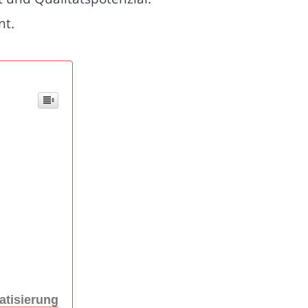
nt.
atisierung