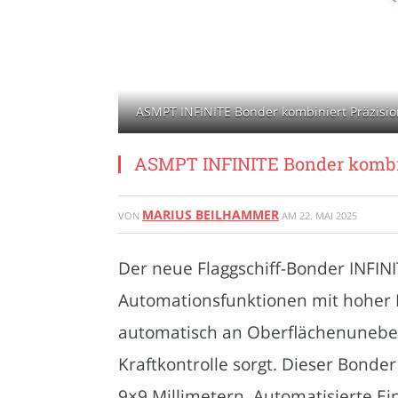
ASMPT INFINITE Bonder kombiniert Präzisio
ASMPT INFINITE Bonder kombin
MARIUS BEILHAMMER
VON
AM
22. MAI 2025
Der neue Flaggschiff-Bonder INFIN
Automationsfunktionen mit hoher P
automatisch an Oberflächenuneben
Kraftkontrolle sorgt. Dieser Bonde
9×9 Millimetern. Automatisierte Ei