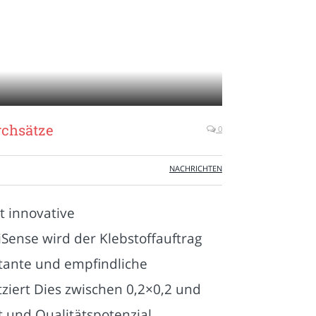
rchsätze
0
NACHRICHTEN
t innovative
Sense wird der Klebstoffauftrag
tante und empfindliche
tziert Dies zwischen 0,2×0,2 und
t und Qualitätspotenzial.