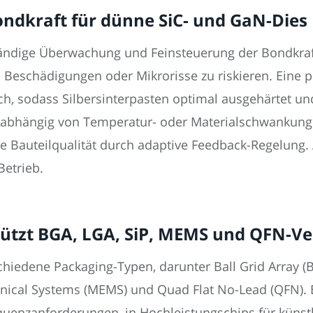
Bondkraft für dünne SiC- und GaN-Dies
ständige Überwachung und Feinsteuerung der Bondkraf
 Beschädigungen oder Mikrorisse zu riskieren. Eine p
ch, sodass Silbersinterpasten optimal ausgehärtet 
 Unabhängig von Temperatur- oder Materialschwankung
te Bauteilqualität durch adaptive Feedback-Regelung.
Betrieb.
tützt BGA, LGA, SiP, MEMS und QFN-V
chiedene Packaging-Typen, darunter Ball Grid Array (B
anical Systems (MEMS) und Quad Flat No-Lead (QFN). 
nzanforderungen, in Hochleistungschips für künstlic