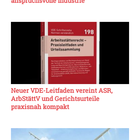
anspruchsvolle Industrie
Neuer VDE-Leitfaden vereint ASR,
ArbStättV und Gerichtsurteile
praxisnah kompakt