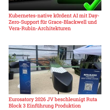
Kubernetes-native k0rdent AI mit Day-
Zero-Support für Grace-Blackwell und
Vera-Rubin-Architekturen
Eurosatory 2026 JV beschleunigt Ruta
Block 3 Einführung Produktion