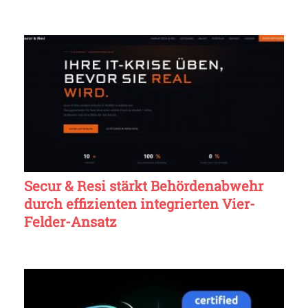
Secur & Resi stärkt Behördenabwehr
durch effizienten integrierten Vier-
Felder-Ansatz