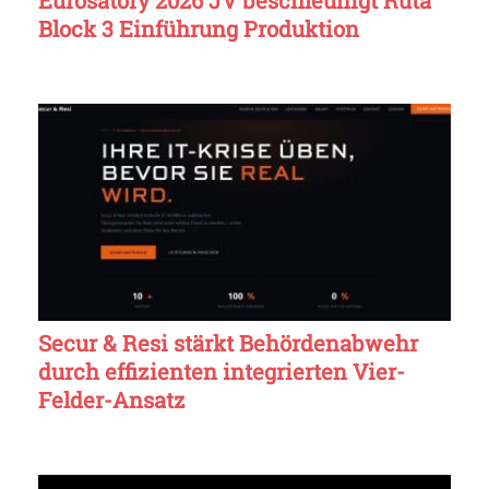
Block 3 Einführung Produktion
Secur & Resi stärkt Behördenabwehr
durch effizienten integrierten Vier-
Felder-Ansatz