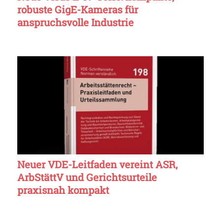
robuste GigE-Kameras für
anspruchsvolle Industrie
Neuer VDE-Leitfaden vereint ASR,
ArbStättV und Gerichtsurteile
praxisnah kompakt