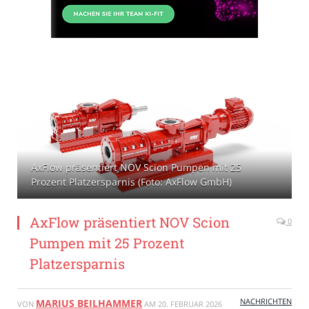
AxFlow präsentiert NOV Scion Pumpen mit 25
Prozent Platzersparnis (Foto: AxFlow GmbH)
AxFlow präsentiert NOV Scion
0
Pumpen mit 25 Prozent
Platzersparnis
NACHRICHTEN
MARIUS BEILHAMMER
VON
AM
20. FEBRUAR 2026