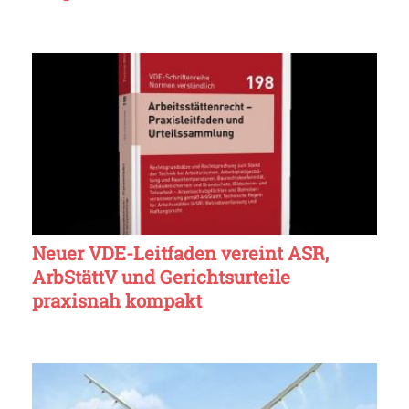
Neuer VDE-Leitfaden vereint ASR,
ArbStättV und Gerichtsurteile
praxisnah kompakt