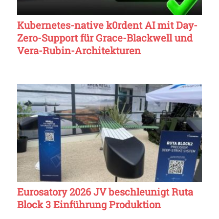
Kubernetes-native k0rdent AI mit Day-
Zero-Support für Grace-Blackwell und
Vera-Rubin-Architekturen
Eurosatory 2026 JV beschleunigt Ruta
Block 3 Einführung Produktion