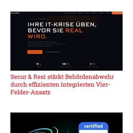
Secur & Resi stärkt Behördenabwehr
durch effizienten integrierten Vier-
Felder-Ansatz